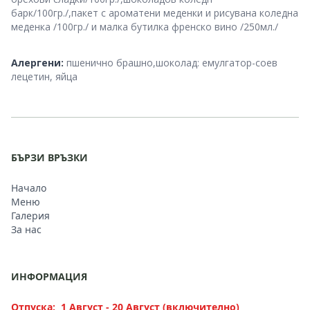
барк/100гр./,пакет с ароматени меденки и рисувана коледна
меденка /100гр./ и малка бутилка френско вино /250мл./
Dietary and Allergen Advice
Алергени:
пшенично брашно,шоколад: емулгатор-соев
лецетин, яйца
БЪРЗИ ВРЪЗКИ
Начало
Меню
Галерия
За нас
ИНФОРМАЦИЯ
Отпуска:
1 Август - 20 Август (включително)