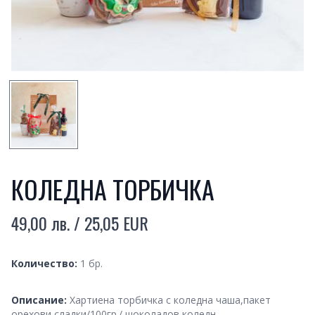
SMALL PREVIEW
КОЛЕДНА ТОРБИЧКА
49,00 лв. / 25,05 EUR
Product information
Quantity
Количество:
1 бр.
Description
Описание:
Хартиена торбичка с коледна чаша,пакет
орехови сладки/100гр./,шоколадов коледн