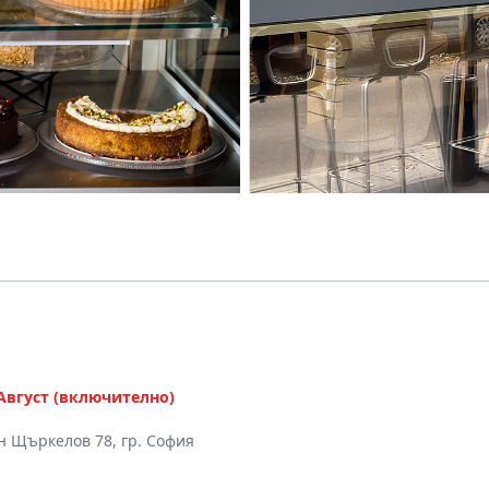
0 Август (включително)
ин Щъркелов 78, гр. София