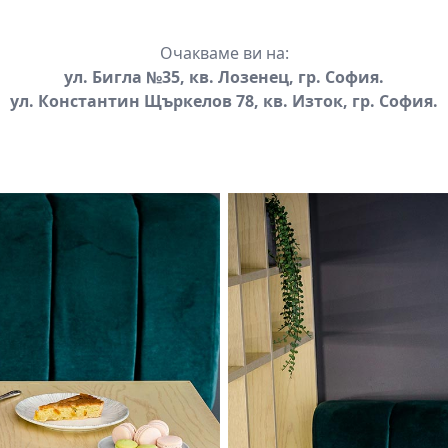
Очакваме ви на:
ул. Бигла №35, кв. Лозенец, гр. София.
ул. Константин Щъркелов 78, кв. Изток, гр. София.