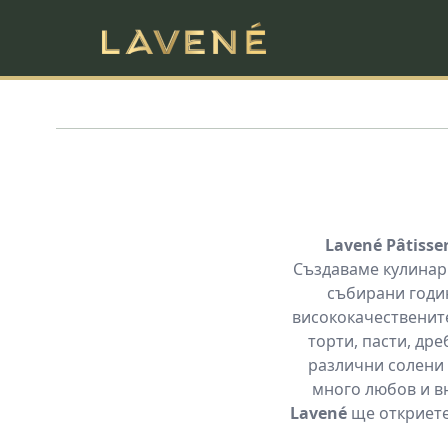
Lavené Pâtisser
Създаваме кулинарн
събирани годин
висококачествените
торти, пасти, др
различни солени 
много любов и вн
Lavené
ще откриете