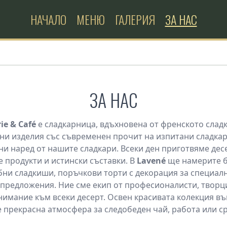
НАЧАЛО
МЕНЮ
ГАЛЕРИЯ
ЗА НАС
ЗА НАС
ie & Café
е сладкарница, вдъхновена от френското сладк
и изделия със съвременен прочит на изпитани сладкар
и наред от нашите сладкари. Всеки ден приготвяме десе
 продукти и истински съставки. В
Lavené
ще намерите б
ебни сладкиши, поръчкови торти с декорация за специалн
предложения. Ние сме екип от професионалисти, творци
имание към всеки десерт. Освен красивата колекция въ
 прекрасна атмосфера за следобеден чай, работа или с