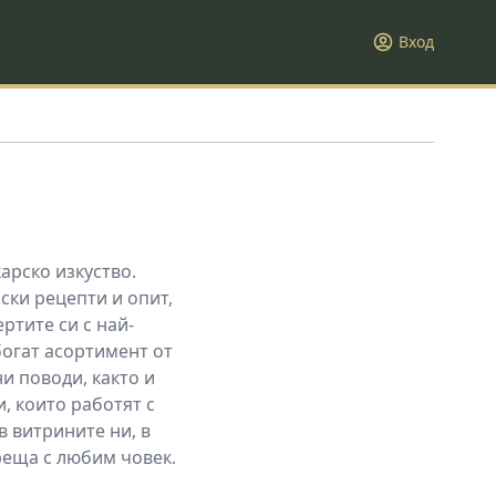
Вход
арско изкуство.
ски рецепти и опит,
ртите си с най-
огат асортимент от
и поводи, както и
, които работят с
в витрините ни, в
реща с любим човек.