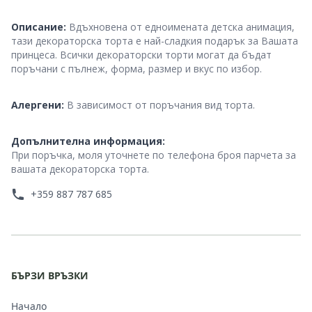
Description
Описание:
Вдъхновена от едноимената детска анимация,
тази декораторска торта е най-сладкия подарък за Вашата
принцеса. Всички декораторски торти могат да бъдат
поръчани с пълнеж, форма, размер и вкус по избор.
Dietary and Allergen Advice
Алергени:
В зависимост от поръчания вид торта.
Additional Info
Допълнителна информация:
При поръчка, моля уточнете по телефонa броя парчета за
вашата декораторска торта.
+359 887 787 685
БЪРЗИ ВРЪЗКИ
Начало