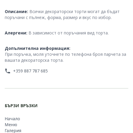
Description
Описание:
Всички декораторски торти могат да бъдат
поръчани с пълнеж, форма, размер и вкус по избор.
Dietary and Allergen Advice
Алергени:
В зависимост от поръчания вид торта.
Additional Info
Допълнителна информация:
При поръчка, моля уточнете по телефонa броя парчета за
вашата декораторска торта.
+359 887 787 685
БЪРЗИ ВРЪЗКИ
Начало
Меню
Галерия