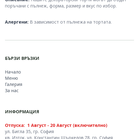
Description
поръчани с пълнеж, форма, размер и вкус по избор.
Dietary and Allergen Advice
Алергени:
В зависимост от пълнежа на тортата.
БЪРЗИ ВРЪЗКИ
Начало
Меню
Галерия
За нас
ИНФОРМАЦИЯ
Отпуска:
1 Август - 20 Август (включително)
ул. Бигла 35, гр. София
кв. Изток, ул. Константин Щъркелов 78, гр. София