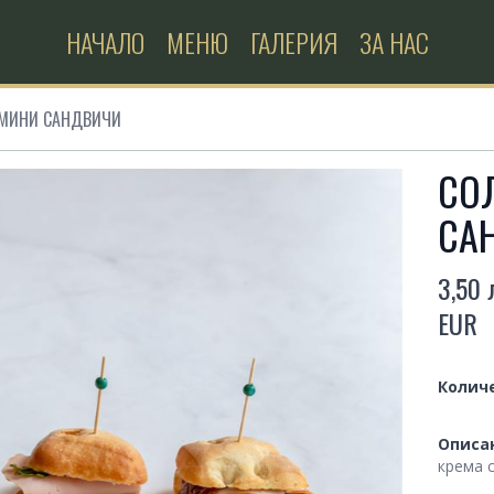
НАЧАЛО
МЕНЮ
ГАЛЕРИЯ
ЗА НАС
 МИНИ САНДВИЧИ
СО
СА
3,50 
Produc
EUR
Quanti
Колич
Descri
Описа
крема 