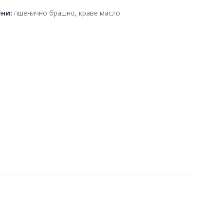
y and Allergen Advice
ни:
пшенично брашно, краве масло