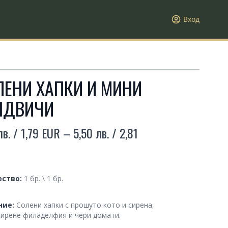
Вход
ЛЕНИ ХАПКИ И МИНИ
НДВИЧИ
лв. / 1,79 EUR – 5,50 лв. / 2,81
t information
ty
ество:
1 бр. \ 1 бр.
ption
ние:
Солени хапки с прошуто кото и сирена,
сирене филаделфия и чери домати.