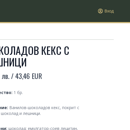
Вход
КОЛАДОВ КЕКС С
ШНИЦИ
 лв. / 43,46 EUR
t information
ty
ество:
1 бр.
ption
ние:
Ванилов-шоколадов кекс, покрит с
 шоколад и лешници.
y and Allergen Advice
ни:
шоколад: емулгатор-соев лецитин,