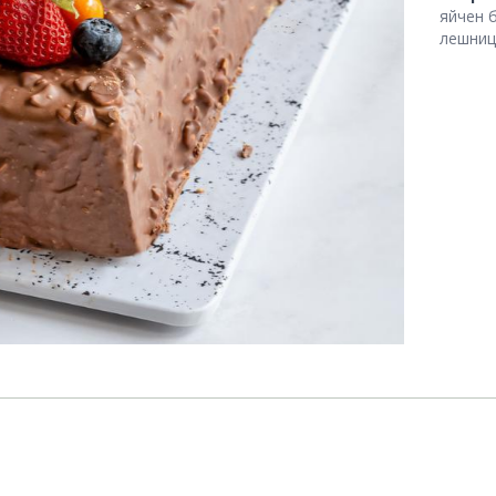
яйчен 
лешниц