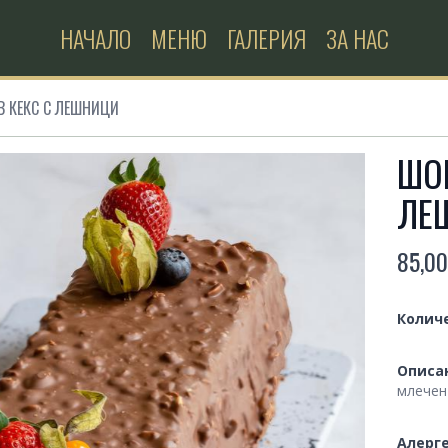
НАЧАЛО
МЕНЮ
ГАЛЕРИЯ
ЗА НАС
 КЕКС С ЛЕШНИЦИ
ШО
ЛЕ
85,00
Produc
Quanti
Колич
Descri
Описа
млечен
Dietar
Алерге