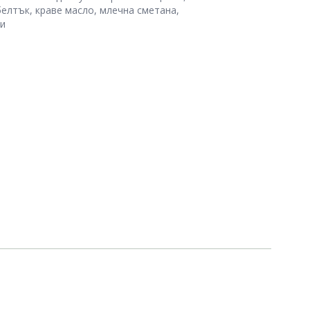
белтък, краве масло, млечна сметана,
и