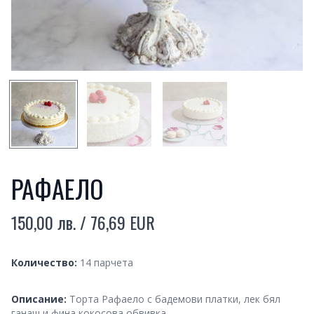
SMALL PREVIEW
SMALL PREVIEW
SMALL PREVIEW
РАФАЕЛО
150,00 лв. / 76,69 EUR
Product information
Quantity
Количество:
14 парчета
Description
Описание:
Торта Рафаело с бадемови платки, лек бял
ганаш и фина кокосова обвивка.