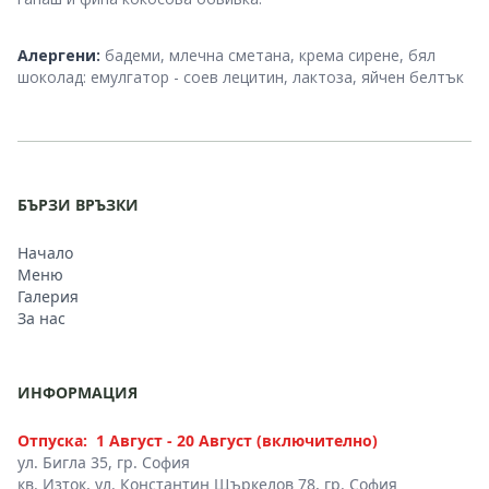
Dietary and Allergen Advice
Алергени:
бадеми, млечна сметана, крема сирене, бял
шоколад: емулгатор - соев лецитин, лактоза, яйчен белтък
БЪРЗИ ВРЪЗКИ
Начало
Меню
Галерия
За нас
ИНФОРМАЦИЯ
Отпуска:
1 Август - 20 Август (включително)
ул. Бигла 35, гр. София
кв. Изток, ул. Константин Щъркелов 78, гр. София