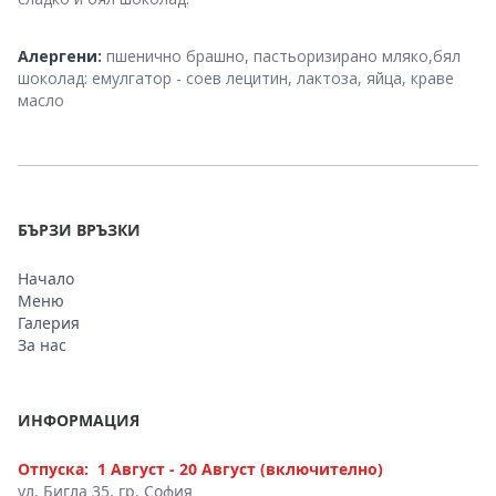
Dietary and Allergen Advice
Алергени:
пшенично брашно, пастьоризирано мляко,бял
шоколад: емулгатор - соев лецитин, лактоза, яйца, краве
масло
БЪРЗИ ВРЪЗКИ
Начало
Меню
Галерия
За нас
ИНФОРМАЦИЯ
Отпуска:
1 Август - 20 Август (включително)
ул. Бигла 35, гр. София