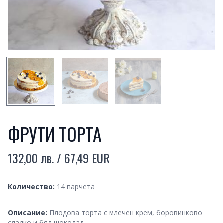
SMALL PREVIEW
SMALL PREVIEW
SMALL PREVIEW
ФРУТИ ТОРТА
132,00 лв. / 67,49 EUR
Product information
Quantity
Количество:
14 парчета
Description
Описание:
Плодова торта с млечен крем, боровинково
сладко и бял шоколад.